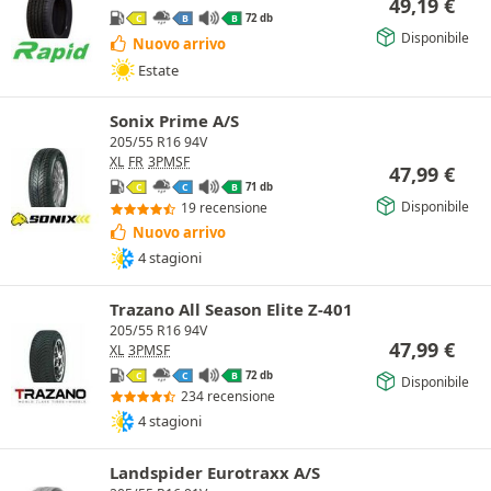
49,19
€
72 db
C
B
B
Disponibile
Nuovo arrivo
Estate
Sonix Prime A/S
205/55 R16 94V
XL
FR
3PMSF
47,99
€
71 db
C
C
B
Disponibile
19 recensione
Nuovo arrivo
4 stagioni
Trazano All Season Elite Z-401
205/55 R16 94V
47,99
€
XL
3PMSF
72 db
C
C
B
Disponibile
234 recensione
4 stagioni
Landspider Eurotraxx A/S