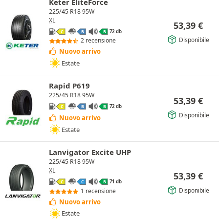
Keter EliteForce
225/45 R18 95W
XL
53,39
€
72 db
C
B
B
Disponibile
2 recensione
Nuovo arrivo
Estate
Rapid P619
225/45 R18 95W
53,39
€
72 db
C
B
B
Disponibile
Nuovo arrivo
Estate
Lanvigator Excite UHP
225/45 R18 95W
XL
53,39
€
71 db
C
C
B
Disponibile
1 recensione
Nuovo arrivo
Estate