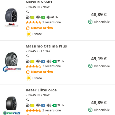
Nereus NS601
225/45 R17 94W
XL
48,89
€
69 db
C
B
Disponibile
3 recensione
Nuovo arrivo
Estate
Massimo Ottima Plus
225/45 ZR17 94Y
XL
49,19
€
70 db
C
B
B
Disponibile
7 recensione
Nuovo arrivo
Estate
Keter EliteForce
225/45 R17 94W
XL
48,89
€
72 db
C
B
B
Disponibile
2 recensione