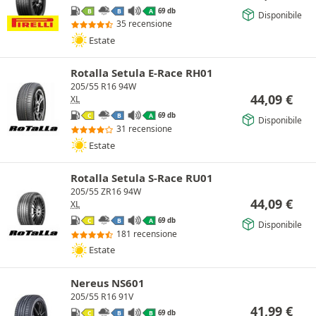
69 db
B
B
A
Disponibile
35 recensione
Estate
Rotalla Setula E-Race RH01
205/55 R16 94W
44,09
€
XL
69 db
C
B
A
Disponibile
31 recensione
Estate
Rotalla Setula S-Race RU01
205/55 ZR16 94W
44,09
€
XL
69 db
C
B
A
Disponibile
181 recensione
Estate
Nereus NS601
205/55 R16 91V
41,99
€
69 db
C
B
B