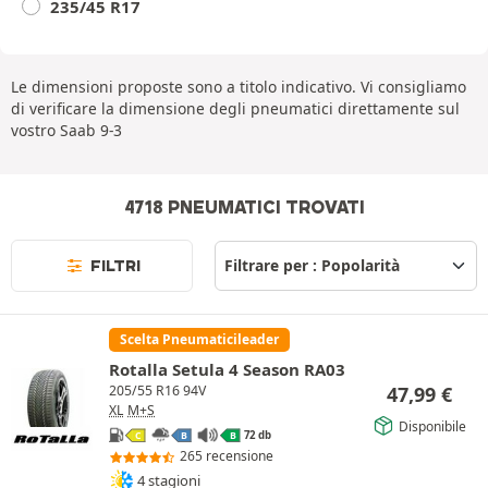
235/45 R17
Le dimensioni proposte sono a titolo indicativo. Vi consigliamo
di verificare la dimensione degli pneumatici direttamente sul
vostro Saab 9-3
4718 PNEUMATICI TROVATI
FILTRI
Scelta Pneumaticileader
Rotalla Setula 4 Season RA03
47,99
€
205/55 R16 94V
XL
M+S
Disponibile
72 db
C
B
B
265 recensione
4 stagioni