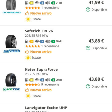
41,99
€
71 db
C
B
B
1 recensione
Disponibile
Nuovo arrivo
Estate
Saferich FRC26
205/55 R16 91W
43,88
€
70 db
D
B
B
1 recensione
Disponibile
Nuovo arrivo
Estate
Keter SupraForce
205/55 R16 91W
43,88
€
70 db
C
B
B
9 recensione
Disponibile
Nuovo arrivo
Estate
Lanvigator Excite UHP