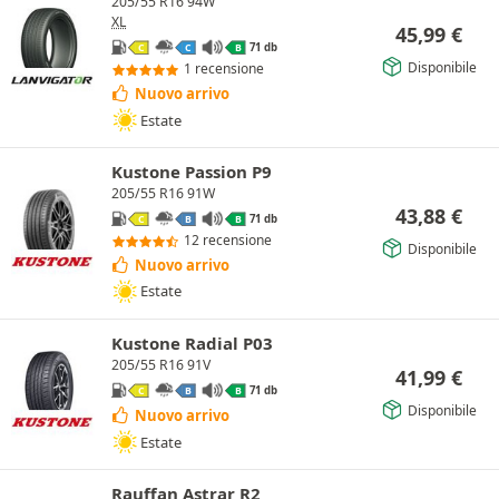
205/55 R16 94W
XL
45,99
€
71 db
C
C
B
Disponibile
1 recensione
Nuovo arrivo
Estate
Kustone Passion P9
205/55 R16 91W
43,88
€
71 db
C
B
B
12 recensione
Disponibile
Nuovo arrivo
Estate
Kustone Radial P03
205/55 R16 91V
41,99
€
71 db
C
B
B
Disponibile
Nuovo arrivo
Estate
Rauffan Astrar R2