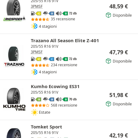
205/55 R16 91V
48,59
€
3PMSF
72 db
C
B
B
Disponibile
35 recensione
4 stagioni
Trazano All Season Elite Z-401
205/55 R16 91V
47,79
€
3PMSF
72 db
C
C
B
Disponibile
234 recensione
4 stagioni
Kumho Ecowing ES31
205/55 R16 91V
51,98
€
70 db
B
B
B
Disponibile
568 recensione
Estate
Tomket Sport
205/55 R16 91V
42,19
€