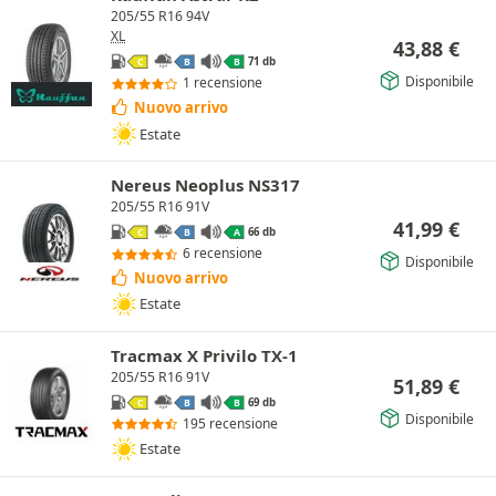
205/55 R16 94V
XL
43,88
€
71 db
C
B
B
Disponibile
1 recensione
Nuovo arrivo
Estate
Nereus Neoplus NS317
205/55 R16 91V
41,99
€
66 db
C
B
A
6 recensione
Disponibile
Nuovo arrivo
Estate
Tracmax X Privilo TX-1
205/55 R16 91V
51,89
€
69 db
C
B
B
Disponibile
195 recensione
Estate