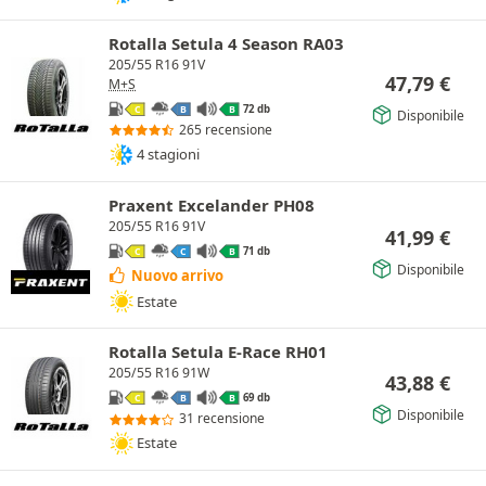
Rotalla Setula 4 Season RA03
205/55 R16 91V
47,79
€
M+S
72 db
C
B
B
Disponibile
265 recensione
4 stagioni
Praxent Excelander PH08
205/55 R16 91V
41,99
€
71 db
C
C
B
Disponibile
Nuovo arrivo
Estate
Rotalla Setula E-Race RH01
205/55 R16 91W
43,88
€
69 db
C
B
B
Disponibile
31 recensione
Estate