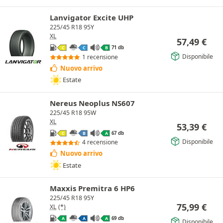
Lanvigator Excite UHP
225/45 R18 95Y
XL
57,49
€
71 db
C
C
B
Disponibile
1 recensione
Nuovo arrivo
Estate
Nereus Neoplus NS607
225/45 R18 95W
XL
53,39
€
67 db
C
B
A
Disponibile
4 recensione
Nuovo arrivo
Estate
Maxxis Premitra 6 HP6
225/45 R18 95Y
75,99
€
XL
(*)
69 db
A
A
A
Disponibile