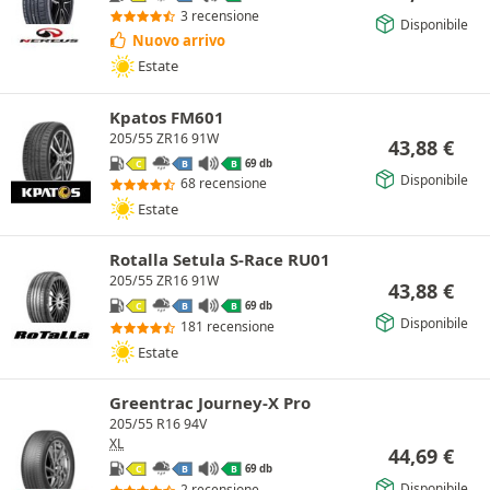
3 recensione
Disponibile
Nuovo arrivo
Estate
Kpatos FM601
205/55 ZR16 91W
43,88
€
69 db
C
B
B
Disponibile
68 recensione
Estate
Rotalla Setula S-Race RU01
205/55 ZR16 91W
43,88
€
69 db
C
B
B
Disponibile
181 recensione
Estate
Greentrac Journey-X Pro
205/55 R16 94V
XL
44,69
€
69 db
C
B
B
Disponibile
2 recensione