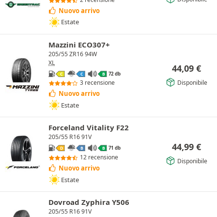
Nuovo arrivo
Estate
Mazzini ECO307+
205/55 ZR16 94W
XL
44,09
€
72 db
C
C
B
Disponibile
3 recensione
Nuovo arrivo
Estate
Forceland Vitality F22
205/55 R16 91V
44,99
€
71 db
D
B
B
12 recensione
Disponibile
Nuovo arrivo
Estate
Dovroad Zyphira Y506
205/55 R16 91V