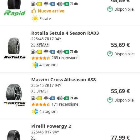
48,89
€
72 db
C
B
B
Disponibile
Nuovo arrivo
Estate
Rotalla Setula 4 Season RA03
225/45 ZR17 94Y
55,69
€
XL
3PMSF
72 db
C
B
B
Disponibile
265 recensione
4 stagioni
Mazzini Cross Allseason AS8
225/45 ZR17 94Y
55,69
€
XL
3PMSF
71 db
C
B
B
Disponibile
171 recensione
4 stagioni
Pirelli Powergy 2
225/45 R17 94Y
77,99
€
XL