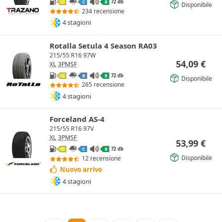
72 db
C
C
B
Disponibile
234 recensione
4 stagioni
Rotalla Setula 4 Season RA03
215/55 R16 97W
54,09
€
XL
3PMSF
72 db
C
B
B
Disponibile
265 recensione
4 stagioni
Forceland AS-4
215/55 R16 97V
XL
3PMSF
53,99
€
72 db
C
C
B
Disponibile
12 recensione
Nuovo arrivo
4 stagioni