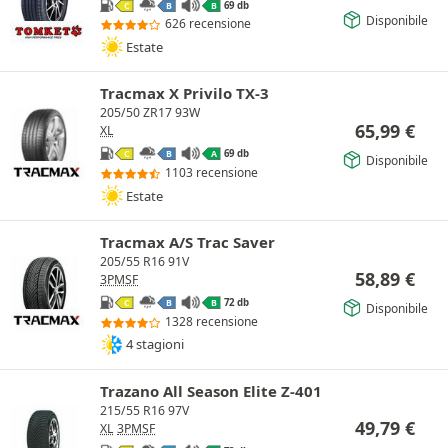
69 db
C
B
B
Disponibile
626 recensione
Estate
Tracmax X Privilo TX-3
205/50 ZR17 93W
65,99
€
XL
69 db
C
B
A
Disponibile
1103 recensione
Estate
Tracmax A/S Trac Saver
205/55 R16 91V
58,89
€
3PMSF
72 db
C
B
B
Disponibile
1328 recensione
4 stagioni
Trazano All Season Elite Z-401
215/55 R16 97V
49,79
€
XL
3PMSF