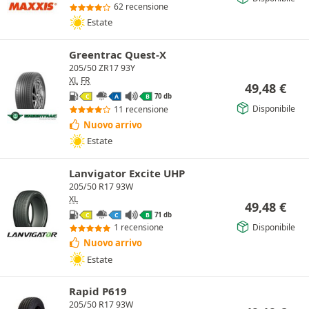
62 recensione
Estate
Greentrac Quest-X
205/50 ZR17 93Y
XL
FR
49,48
€
70 db
C
A
B
Disponibile
11 recensione
Nuovo arrivo
Estate
Lanvigator Excite UHP
205/50 R17 93W
XL
49,48
€
71 db
C
C
B
Disponibile
1 recensione
Nuovo arrivo
Estate
Rapid P619
205/50 R17 93W