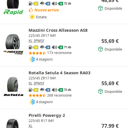
48,89
€
72 db
C
B
B
Disponibile
Nuovo arrivo
Estate
Mazzini Cross Allseason AS8
225/45 ZR17 94Y
55,69
€
XL
3PMSF
71 db
C
B
B
Disponibile
173 recensione
4 stagioni
Rotalla Setula 4 Season RA03
225/45 ZR17 94Y
55,69
€
XL
3PMSF
72 db
C
B
B
Disponibile
268 recensione
4 stagioni
Pirelli Powergy 2
225/45 R17 94Y
77,99
€
XL