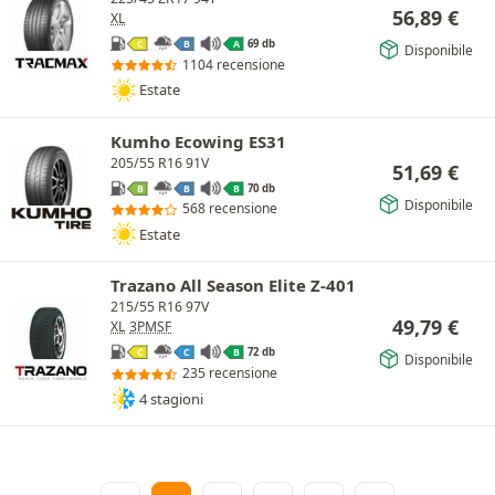
56,89
€
XL
69 db
C
B
A
Disponibile
1104 recensione
Estate
Kumho Ecowing ES31
205/55 R16 91V
51,69
€
70 db
B
B
B
Disponibile
568 recensione
Estate
Trazano All Season Elite Z-401
215/55 R16 97V
49,79
€
XL
3PMSF
72 db
C
C
B
Disponibile
235 recensione
4 stagioni