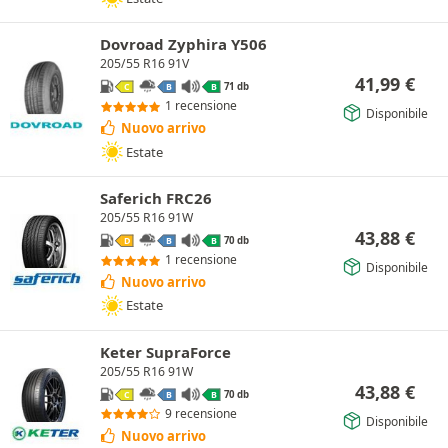
Dovroad Zyphira Y506
205/55 R16 91V
41,99
€
71 db
C
B
B
1 recensione
Disponibile
Nuovo arrivo
Estate
Saferich FRC26
205/55 R16 91W
43,88
€
70 db
D
B
B
1 recensione
Disponibile
Nuovo arrivo
Estate
Keter SupraForce
205/55 R16 91W
43,88
€
70 db
C
B
B
9 recensione
Disponibile
Nuovo arrivo