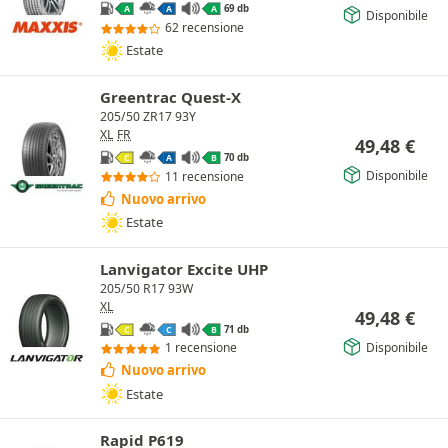
69 db
A
A
A
Disponibile
62 recensione
Estate
Greentrac Quest-X
205/50 ZR17 93Y
XL
FR
49,48
€
70 db
C
A
B
Disponibile
11 recensione
Nuovo arrivo
Estate
Lanvigator Excite UHP
205/50 R17 93W
XL
49,48
€
71 db
C
C
B
Disponibile
1 recensione
Nuovo arrivo
Estate
Rapid P619