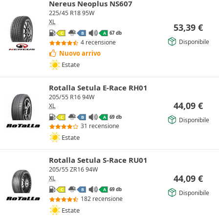
Nereus Neoplus NS607
225/45 R18 95W
XL
53,39
€
67 db
C
B
A
Disponibile
4 recensione
Nuovo arrivo
Estate
Rotalla Setula E-Race RH01
205/55 R16 94W
44,09
€
XL
69 db
C
B
A
Disponibile
31 recensione
Estate
Rotalla Setula S-Race RU01
205/55 ZR16 94W
44,09
€
XL
69 db
C
B
A
Disponibile
182 recensione
Estate