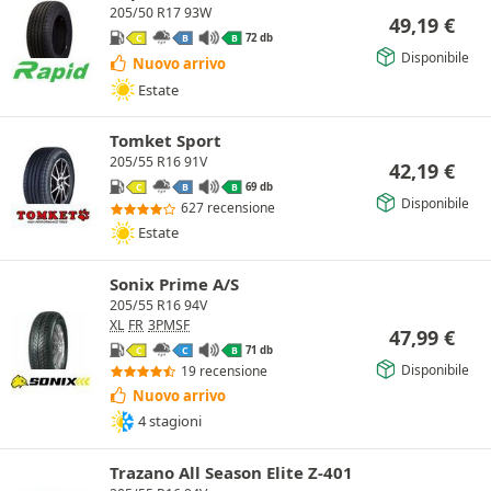
205/50 R17 93W
49,19
€
72 db
C
B
B
Disponibile
Nuovo arrivo
Estate
Tomket Sport
205/55 R16 91V
42,19
€
69 db
C
B
B
Disponibile
627 recensione
Estate
Sonix Prime A/S
205/55 R16 94V
XL
FR
3PMSF
47,99
€
71 db
C
C
B
Disponibile
19 recensione
Nuovo arrivo
4 stagioni
Trazano All Season Elite Z-401