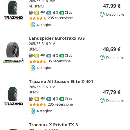
205/55 R16 94V
47,99
€
XL
3PMSF
72 db
C
C
B
Disponibile
235 recensione
4 stagioni
Landspider Eurotraxx A/S
205/55 R16 91V
48,69
€
3PMSF
72 db
C
B
B
Disponibile
35 recensione
4 stagioni
Trazano All Season Elite Z-401
205/55 R16 91V
47,79
€
3PMSF
72 db
C
C
B
Disponibile
235 recensione
4 stagioni
Tracmax X Privilo TX-3