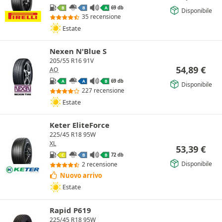
69 db
B
B
A
Disponibile
35 recensione
Estate
Nexen N'Blue S
205/55 R16 91V
54,89
€
AO
69 db
A
A
B
Disponibile
227 recensione
Estate
Keter EliteForce
225/45 R18 95W
XL
53,39
€
72 db
C
B
B
Disponibile
2 recensione
Nuovo arrivo
Estate
Rapid P619
225/45 R18 95W