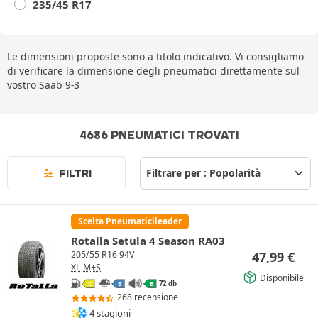
235/45 R17
Le dimensioni proposte sono a titolo indicativo. Vi consigliamo
di verificare la dimensione degli pneumatici direttamente sul
vostro Saab 9-3
4686 PNEUMATICI TROVATI
FILTRI
Scelta Pneumaticileader
Rotalla Setula 4 Season RA03
47,99
€
205/55 R16 94V
XL
M+S
Disponibile
72 db
C
B
B
268 recensione
4 stagioni