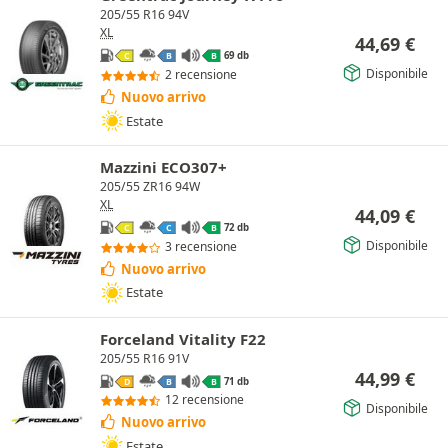
205/55 R16 94V
XL
44,69
€
69 db
C
B
B
Disponibile
2 recensione
Nuovo arrivo
Estate
Mazzini ECO307+
205/55 ZR16 94W
XL
44,09
€
72 db
C
C
B
Disponibile
3 recensione
Nuovo arrivo
Estate
Forceland Vitality F22
205/55 R16 91V
44,99
€
71 db
D
B
B
12 recensione
Disponibile
Nuovo arrivo
Estate