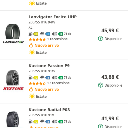
Estate
Lanvigator Excite UHP
205/55 R16 94W
XL
45,99
€
71 db
C
C
B
Disponibile
1 recensione
Nuovo arrivo
Estate
Kustone Passion P9
205/55 R16 91W
43,88
€
71 db
C
B
B
12 recensione
Disponibile
Nuovo arrivo
Estate
Kustone Radial P03
205/55 R16 91V
41,99
€
71 db
C
B
B
Disponibile