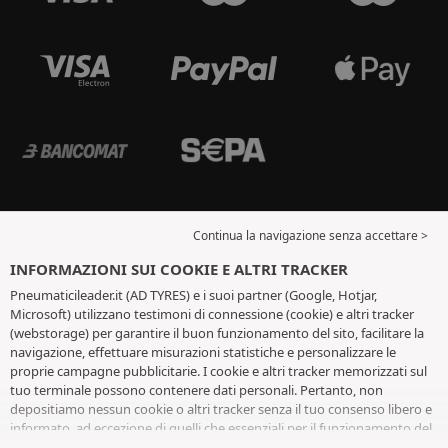
Continua la navigazione senza accettare >
INFORMAZIONI SUI COOKIE E ALTRI TRACKER
Pneumaticileader.it (AD TYRES) e i suoi partner (Google, Hotjar,
Microsoft) utilizzano testimoni di connessione (cookie) e altri tracker
(webstorage) per garantire il buon funzionamento del sito, facilitare la
navigazione, effettuare misurazioni statistiche e personalizzare le
proprie campagne pubblicitarie. I cookie e altri tracker memorizzati sul
tuo terminale possono contenere dati personali. Pertanto, non
depositiamo nessun cookie o altri tracker senza il tuo consenso libero e
informato, ad eccezione di quelli che essenziali per il funzionamento del
sito. Conserviamo la tua scelta per 6 mesi. Puoi revocare il tuo consenso