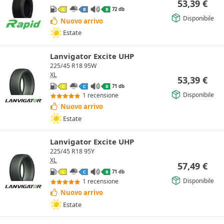
53,39
€
72 db
C
B
B
Disponibile
Nuovo arrivo
Estate
Lanvigator Excite UHP
225/45 R18 95W
XL
53,39
€
71 db
C
C
B
Disponibile
1 recensione
Nuovo arrivo
Estate
Lanvigator Excite UHP
225/45 R18 95Y
XL
57,49
€
71 db
C
C
B
Disponibile
1 recensione
Nuovo arrivo
Estate