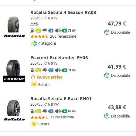
Rotalla Setula 4 Season RA03
205/55 R16 91V
47,79
€
M+S
72 db
C
B
B
Disponibile
268 recensione
4 stagioni
Praxent Excelander PH08
205/55 R16 91V
41,99
€
71 db
C
C
B
Disponibile
Nuovo arrivo
Estate
Rotalla Setula E-Race RH01
205/55 R16 91W
43,88
€
69 db
C
B
B
Disponibile
31 recensione
Estate