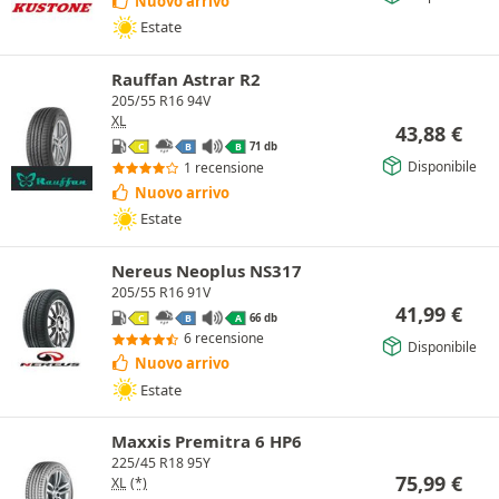
Nuovo arrivo
Estate
Rauffan Astrar R2
205/55 R16 94V
XL
43,88
€
71 db
C
B
B
Disponibile
1 recensione
Nuovo arrivo
Estate
Nereus Neoplus NS317
205/55 R16 91V
41,99
€
66 db
C
B
A
6 recensione
Disponibile
Nuovo arrivo
Estate
Maxxis Premitra 6 HP6
225/45 R18 95Y
75,99
€
XL
(*)