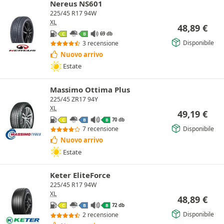
Nereus NS601
225/45 R17 94W
XL
48,89
€
69 db
C
B
Disponibile
3 recensione
Nuovo arrivo
Estate
Massimo Ottima Plus
225/45 ZR17 94Y
XL
49,19
€
70 db
C
B
B
Disponibile
7 recensione
Nuovo arrivo
Estate
Keter EliteForce
225/45 R17 94W
XL
48,89
€
72 db
C
B
B
Disponibile
2 recensione