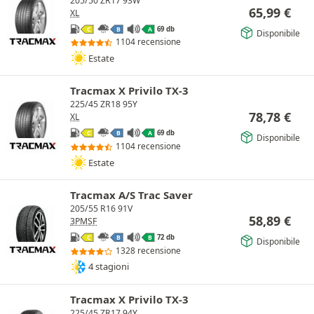
205/50 ZR17 93W
65,99
€
XL
69 db
C
B
A
Disponibile
1104 recensione
Estate
Tracmax X Privilo TX-3
225/45 ZR18 95Y
78,78
€
XL
69 db
C
B
A
Disponibile
1104 recensione
Estate
Tracmax A/S Trac Saver
205/55 R16 91V
58,89
€
3PMSF
72 db
C
B
B
Disponibile
1328 recensione
4 stagioni
Tracmax X Privilo TX-3
225/45 ZR17 94Y