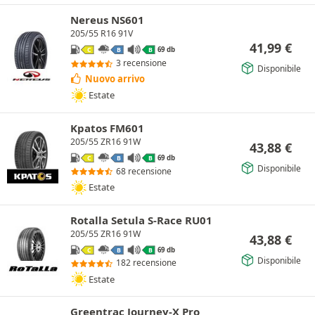
Nereus NS601
205/55 R16 91V
41,99
€
69 db
C
B
B
3 recensione
Disponibile
Nuovo arrivo
Estate
Kpatos FM601
205/55 ZR16 91W
43,88
€
69 db
C
B
B
Disponibile
68 recensione
Estate
Rotalla Setula S-Race RU01
205/55 ZR16 91W
43,88
€
69 db
C
B
B
Disponibile
182 recensione
Estate
Greentrac Journey-X Pro