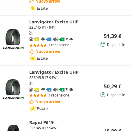
Nuovo arrivo
Estate
Lanvigator Excite UHP
225/45 R17 94Y
XL
51,39
€
71 db
C
C
B
Disponibile
1 recensione
Nuovo arrivo
Estate
Lanvigator Excite UHP
225/45 R17 94W
XL
50,29
€
71 db
C
C
B
Disponibile
1 recensione
Nuovo arrivo
Estate
Rapid P619
225/45 R17 94W