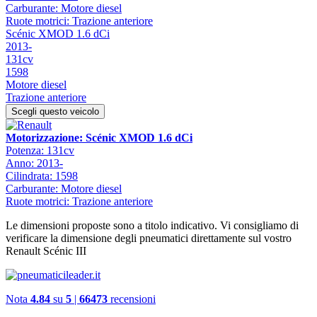
Carburante: Motore diesel
Ruote motrici: Trazione anteriore
Scénic XMOD 1.6 dCi
2013-
131cv
1598
Motore diesel
Trazione anteriore
Scegli questo veicolo
Motorizzazione: Scénic XMOD 1.6 dCi
Potenza: 131cv
Anno: 2013-
Cilindrata: 1598
Carburante: Motore diesel
Ruote motrici: Trazione anteriore
Le dimensioni proposte sono a titolo indicativo. Vi consigliamo di
verificare la dimensione degli pneumatici direttamente sul vostro
Renault Scénic III
Nota
4.84
su
5
|
66473
recensioni