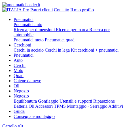
Pro
Pareri clienti
Contatto
Il mio profilo
Pneumatici
Pneumatici auto
Ricerca per dimensioni
Ricerca per marca
Ricerca per
automobile
Pneumatici moto
Pneumatici quad
Cerchioni
Cerchi in acciaio
Cerchi in lega
Kit cerchioni + pneumatici
Pneumatici
Auto
Cerchi
Moto
Quad
Catene da neve
Oli
Negozio
Negozio
Equilibratura
Gonfiaggio
Utensili e supporti
Riparazione
Batteria
Oli
Accessori
TPMS
Montaggio - Serraggio
Additivi
Guida
Consegna e montaggio
Carrello
(0)