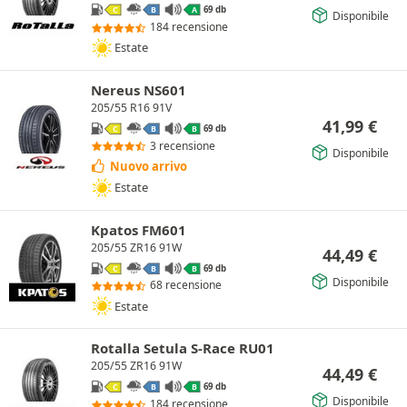
69 db
C
B
A
Disponibile
184 recensione
Estate
Nereus NS601
205/55 R16 91V
41,99
€
69 db
C
B
B
3 recensione
Disponibile
Nuovo arrivo
Estate
Kpatos FM601
205/55 ZR16 91W
44,49
€
69 db
C
B
B
Disponibile
68 recensione
Estate
Rotalla Setula S-Race RU01
205/55 ZR16 91W
44,49
€
69 db
C
B
B
Disponibile
184 recensione