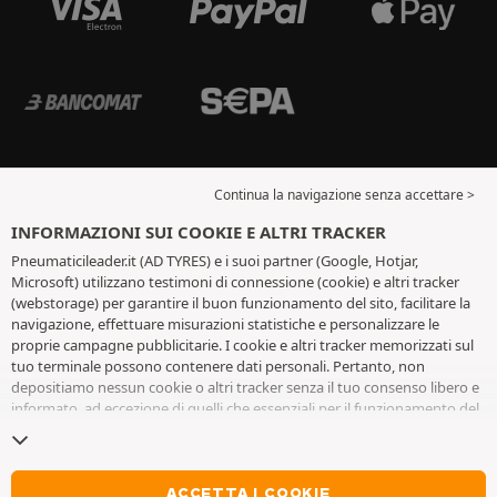
Continua la navigazione senza accettare >
INFORMAZIONI SUI COOKIE E ALTRI TRACKER
Pneumaticileader.it (AD TYRES) e i suoi partner (Google, Hotjar,
Microsoft) utilizzano testimoni di connessione (cookie) e altri tracker
(webstorage) per garantire il buon funzionamento del sito, facilitare la
navigazione, effettuare misurazioni statistiche e personalizzare le
proprie campagne pubblicitarie. I cookie e altri tracker memorizzati sul
tuo terminale possono contenere dati personali. Pertanto, non
depositiamo nessun cookie o altri tracker senza il tuo consenso libero e
informato, ad eccezione di quelli che essenziali per il funzionamento del
sito. Conserviamo la tua scelta per 6 mesi. Puoi revocare il tuo consenso
in qualsiasi momento andando alla
pagina dei cookie e altri tracker
. Puoi
scegliere di continuare a navigare senza accettare il deposito di cookie o
altri tracker. Il rifiuto non impedisce l'accesso ai servizi AD TYRES. Per
ACCETTA I COOKIE