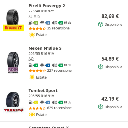
Pirelli Powergy 2
225/40 R18 92Y
82,69
€
XL
MFS
69 db
B
B
A
Disponibile
35 recensione
Estate
Nexen N'Blue S
205/55 R16 91V
54,89
€
AO
69 db
A
A
B
Disponibile
227 recensione
Estate
Tomket Sport
205/55 R16 91V
42,19
€
69 db
C
B
B
Disponibile
629 recensione
Estate
Greentrac Quest-X