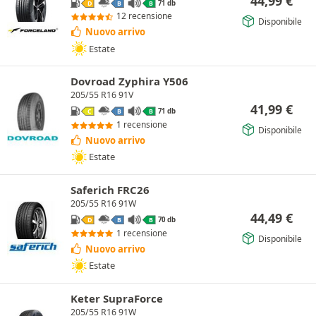
44,99
€
71 db
D
B
B
12 recensione
Disponibile
Nuovo arrivo
Estate
Dovroad Zyphira Y506
205/55 R16 91V
41,99
€
71 db
C
B
B
1 recensione
Disponibile
Nuovo arrivo
Estate
Saferich FRC26
205/55 R16 91W
44,49
€
70 db
D
B
B
1 recensione
Disponibile
Nuovo arrivo
Estate
Keter SupraForce
205/55 R16 91W