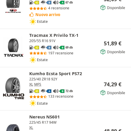
67 db
C
B
A
Disponibile
4 recensione
Nuovo arrivo
Estate
Tracmax X Privilo TX-1
205/55 R16 91V
51,89
€
69 db
C
B
B
Disponibile
197 recensione
Estate
Kumho Ecsta Sport PS72
225/40 ZR18 92Y
74,29
€
XL
MFS
72 db
C
A
B
Disponibile
133 recensione
Estate
Nereus NS601
225/45 R17 94W
XL