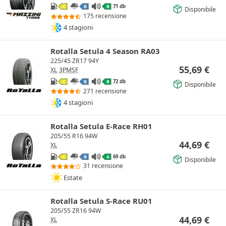
71 db
C
B
B
Disponibile
175 recensione
4 stagioni
Rotalla Setula 4 Season RA03
225/45 ZR17 94Y
55,69
€
XL
3PMSF
72 db
C
B
B
Disponibile
271 recensione
4 stagioni
Rotalla Setula E-Race RH01
205/55 R16 94W
44,69
€
XL
69 db
C
B
A
Disponibile
31 recensione
Estate
Rotalla Setula S-Race RU01
205/55 ZR16 94W
44,69
€
XL