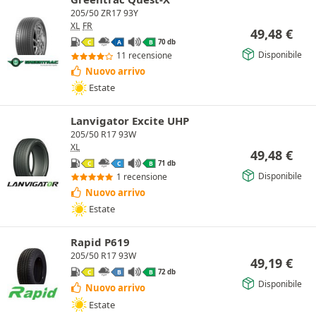
205/50 ZR17 93Y
XL
FR
49,48
€
70 db
C
A
B
Disponibile
11 recensione
Nuovo arrivo
Estate
Lanvigator Excite UHP
205/50 R17 93W
XL
49,48
€
71 db
C
C
B
Disponibile
1 recensione
Nuovo arrivo
Estate
Rapid P619
205/50 R17 93W
49,19
€
72 db
C
B
B
Disponibile
Nuovo arrivo
Estate