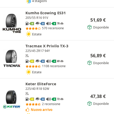
4 stagioni
Kumho Ecowing ES31
205/55 R16 91V
51,69
€
70 db
B
B
B
Disponibile
570 recensione
Estate
Tracmax X Privilo TX-3
225/45 ZR17 94Y
56,89
€
XL
69 db
C
B
A
Disponibile
1108 recensione
Estate
Keter EliteForce
225/40 R18 92W
XL
47,38
€
72 db
C
B
B
Disponibile
2 recensione
Nuovo arrivo