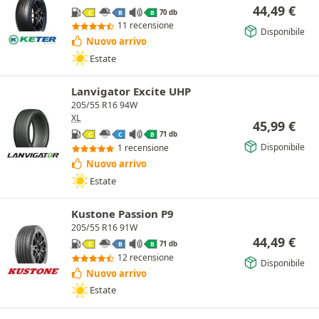
44,49
€
70 db
C
B
B
11 recensione
Disponibile
Nuovo arrivo
Estate
Lanvigator Excite UHP
205/55 R16 94W
XL
45,99
€
71 db
C
C
B
Disponibile
1 recensione
Nuovo arrivo
Estate
Kustone Passion P9
205/55 R16 91W
44,49
€
71 db
C
B
B
12 recensione
Disponibile
Nuovo arrivo
Estate