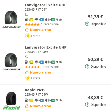
Lanvigator Excite UHP
225/45 R17 94Y
XL
51,39
€
71 db
C
C
B
Disponibile
1 recensione
Nuovo arrivo
Estate
Lanvigator Excite UHP
225/45 R17 94W
XL
50,29
€
71 db
C
C
B
Disponibile
1 recensione
Nuovo arrivo
Estate
Rapid P619
225/45 R17 94W
48,89
€
72 db
C
B
B
Disponibile
Nuovo arrivo