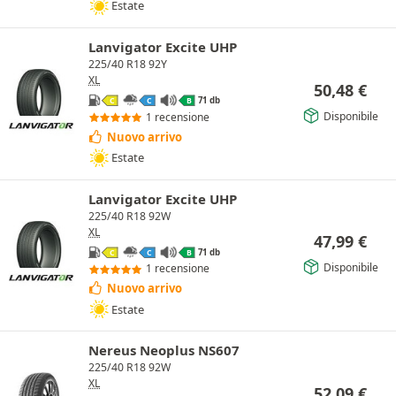
Estate
Lanvigator Excite UHP
225/40 R18 92Y
XL
50,48
€
71 db
C
C
B
Disponibile
1 recensione
Nuovo arrivo
Estate
Lanvigator Excite UHP
225/40 R18 92W
XL
47,99
€
71 db
C
C
B
Disponibile
1 recensione
Nuovo arrivo
Estate
Nereus Neoplus NS607
225/40 R18 92W
XL
52,09
€