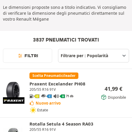
Le dimensioni proposte sono a titolo indicativo. Vi consigliamo
di verificare la dimensione degli pneumatici direttamente sul
vostro Renault Mégane
3837 PNEUMATICI TROVATI
FILTRI
Scelta Pneumaticileader
Praxent Excelander PH08
41,99
€
205/55 R16 91V
71 db
Disponibile
C
C
B
Nuovo arrivo
Estate
Rotalla Setula 4 Season RA03
205/55 R16 91V