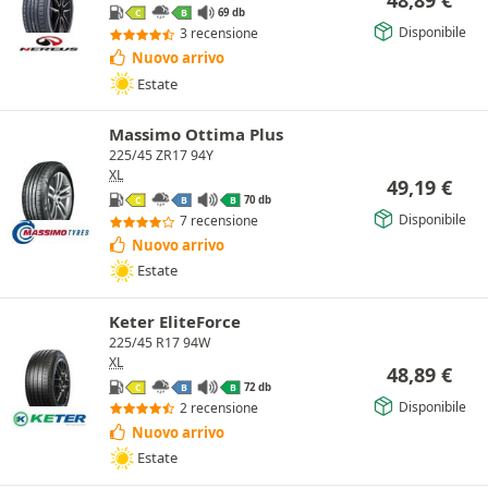
48,89
€
69 db
C
B
Disponibile
3 recensione
Nuovo arrivo
Estate
Massimo Ottima Plus
225/45 ZR17 94Y
XL
49,19
€
70 db
C
B
B
Disponibile
7 recensione
Nuovo arrivo
Estate
Keter EliteForce
225/45 R17 94W
XL
48,89
€
72 db
C
B
B
Disponibile
2 recensione
Nuovo arrivo
Estate