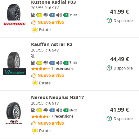
Kustone Radial P03
205/55 R16 91V
41,99
€
71 db
C
B
B
Disponibile
Nuovo arrivo
Estate
Rauffan Astrar R2
205/55 R16 94V
XL
44,49
€
71 db
C
B
B
Disponibile
1 recensione
Nuovo arrivo
Estate
Nereus Neoplus NS317
205/55 R16 91V
41,99
€
66 db
C
B
A
7 recensione
Disponibile
Nuovo arrivo
Estate