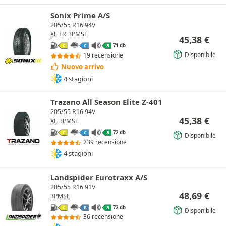
Sonix Prime A/S
205/55 R16 94V
XL
FR
3PMSF
45,38
€
71 db
C
C
B
Disponibile
19 recensione
Nuovo arrivo
4 stagioni
Trazano All Season Elite Z-401
205/55 R16 94V
45,38
€
XL
3PMSF
72 db
C
C
B
Disponibile
239 recensione
4 stagioni
Landspider Eurotraxx A/S
205/55 R16 91V
48,69
€
3PMSF
72 db
C
B
B
Disponibile
36 recensione