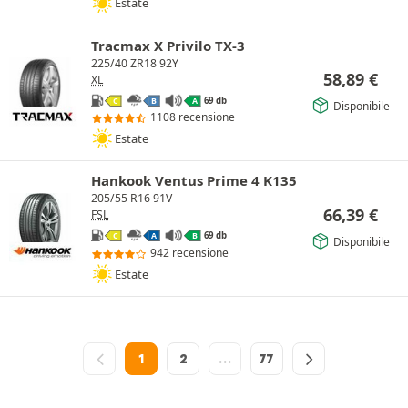
Estate
Tracmax X Privilo TX-3
225/40 ZR18 92Y
58,89
€
XL
69 db
C
B
A
Disponibile
1108 recensione
Estate
Hankook Ventus Prime 4 K135
205/55 R16 91V
66,39
€
FSL
69 db
C
A
B
Disponibile
942 recensione
Estate
1
2
…
77