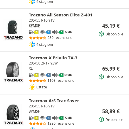
4 stagioni
Trazano All Season Elite Z-401
205/55 R16 91V
45,19
€
3PMSF
72 db
C
C
B
Disponibile
239 recensione
4 stagioni
Tracmax X Privilo TX-3
205/50 ZR17 93W
65,99
€
XL
69 db
C
B
A
Disponibile
1108 recensione
Estate
Tracmax A/S Trac Saver
205/55 R16 91V
58,89
€
3PMSF
72 db
C
B
B
Disponibile
1330 recensione