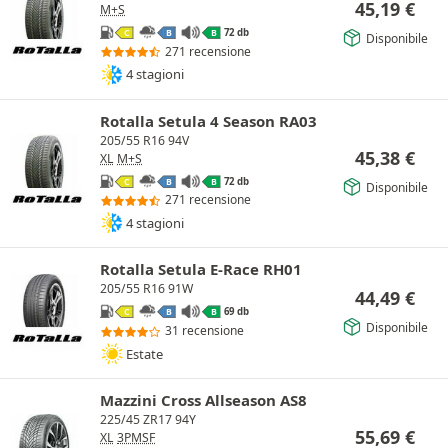
45,19
€
M+S
72 db
C
B
B
Disponibile
271 recensione
4 stagioni
Rotalla Setula 4 Season RA03
205/55 R16 94V
45,38
€
XL
M+S
72 db
C
B
B
Disponibile
271 recensione
4 stagioni
Rotalla Setula E-Race RH01
205/55 R16 91W
44,49
€
69 db
C
B
B
Disponibile
31 recensione
Estate
Mazzini Cross Allseason AS8
225/45 ZR17 94Y
55,69
€
XL
3PMSF