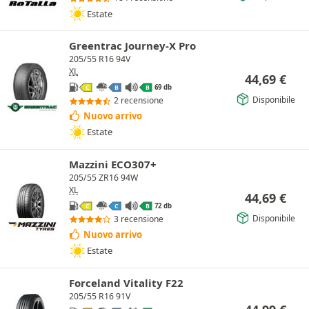
Estate
Greentrac Journey-X Pro
205/55 R16 94V
XL
44,69
€
69 db
C
B
B
Disponibile
2 recensione
Nuovo arrivo
Estate
Mazzini ECO307+
205/55 ZR16 94W
XL
44,69
€
72 db
C
C
B
Disponibile
3 recensione
Nuovo arrivo
Estate
Forceland Vitality F22
205/55 R16 91V