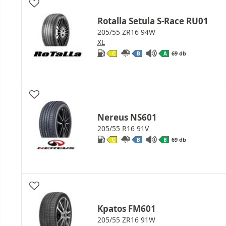
Rotalla Setula S-Race RU01
205/55 ZR16 94W
XL
69 db
C
B
A
Nereus NS601
205/55 R16 91V
69 db
C
B
B
Kpatos FM601
205/55 ZR16 91W