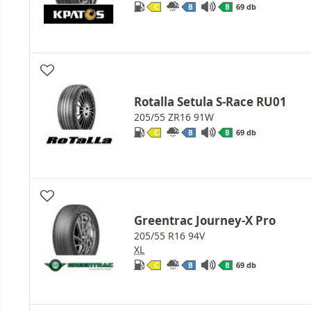
69 db
C
B
B
Rotalla Setula S-Race RU01
205/55 ZR16 91W
69 db
C
B
B
Greentrac Journey-X Pro
205/55 R16 94V
XL
69 db
C
B
B