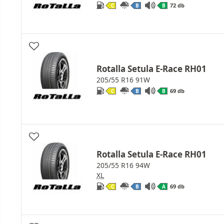
72 db
C
B
B
Rotalla Setula E-Race RH01
205/55 R16 91W
69 db
C
B
B
Rotalla Setula E-Race RH01
205/55 R16 94W
XL
69 db
C
B
A