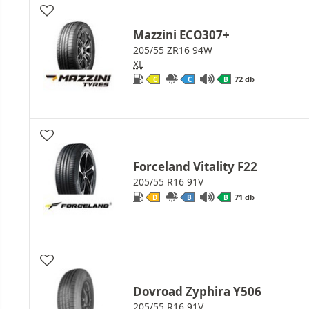
Mazzini ECO307+
205/55 ZR16 94W
XL
72 db
C
C
B
Forceland Vitality F22
205/55 R16 91V
71 db
D
B
B
Dovroad Zyphira Y506
205/55 R16 91V