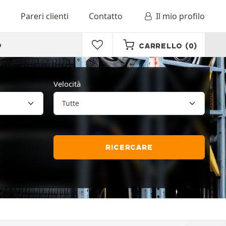
o
Pareri clienti
Contatto
Il mio profilo
o
CARRELLO
(0)
Velocità
RICERCARE