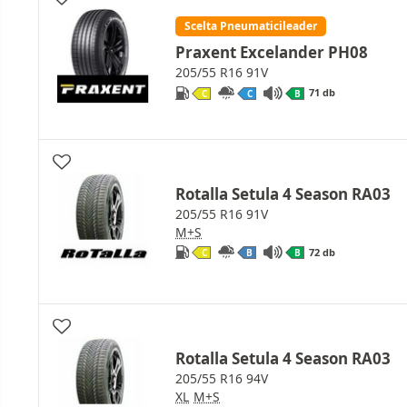
Scelta Pneumaticileader
Praxent Excelander PH08
205/55 R16 91V
71 db
C
C
B
Rotalla Setula 4 Season RA03
205/55 R16 91V
M+S
72 db
C
B
B
Rotalla Setula 4 Season RA03
205/55 R16 94V
XL
M+S