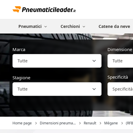
Pneumatici
Cerchioni
Catene da neve
Marca
Dimensione
Tutte
Specificità
Stagione
Specificità
Home page
Dimensioni pneuma...
Renault
Mégane
(RFB