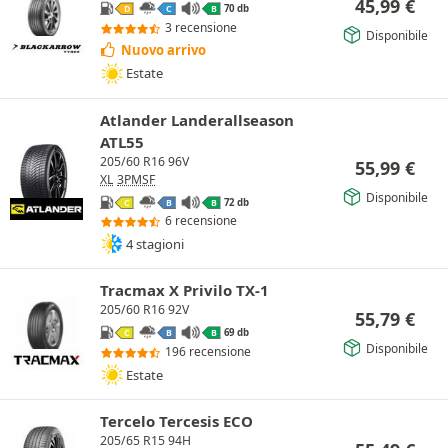
45,99
€
70 db
D
C
B
3 recensione
Disponibile
Nuovo arrivo
Estate
Atlander Landerallseason
ATL55
205/60 R16 96V
55,99
€
XL
3PMSF
Disponibile
72 db
C
B
B
6 recensione
4 stagioni
Tracmax X Privilo TX-1
205/60 R16 92V
55,79
€
69 db
C
B
B
Disponibile
196 recensione
Estate
Tercelo Tercesis ECO
205/65 R15 94H