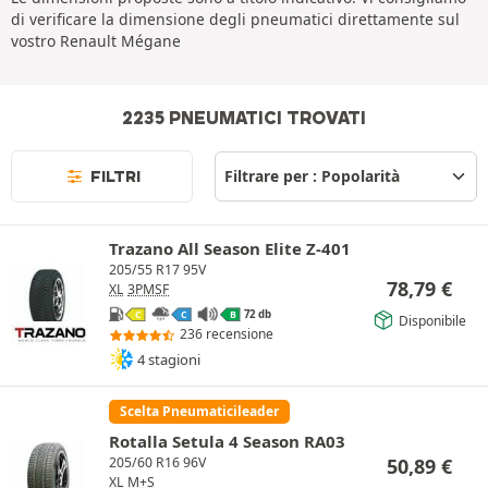
di verificare la dimensione degli pneumatici direttamente sul
vostro Renault Mégane
2235 PNEUMATICI TROVATI
FILTRI
Trazano All Season Elite Z-401
205/55 R17 95V
78,79
€
XL
3PMSF
72 db
C
C
B
Disponibile
236 recensione
4 stagioni
Scelta Pneumaticileader
Rotalla Setula 4 Season RA03
50,89
€
205/60 R16 96V
XL
M+S