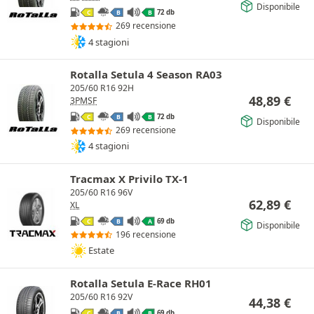
Disponibile
72 db
C
B
B
269 recensione
4 stagioni
Rotalla Setula 4 Season RA03
205/60 R16 92H
48,89
€
3PMSF
72 db
C
B
B
Disponibile
269 recensione
4 stagioni
Tracmax X Privilo TX-1
205/60 R16 96V
62,89
€
XL
69 db
C
B
A
Disponibile
196 recensione
Estate
Rotalla Setula E-Race RH01
205/60 R16 92V
44,38
€
69 db
C
B
B