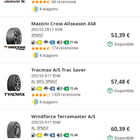
44 recensione
4 stagioni
Mazzini Cross Allseason AS8
205/55 ZR17 95W
53,39
€
3PMSF
71 db
C
C
B
Disponibile
174 recensione
4 stagioni
Tracmax A/S Trac Saver
205/55 R17 95W
57,48
€
XL
MFS
3PMSF
72 db
C
B
B
Disponibile
1329 recensione
4 stagioni
Windforce Terramaster A/S
205/55 R17 95W
60,39
€
XL
3PMSF
72 db
C
B
B
Disponibile