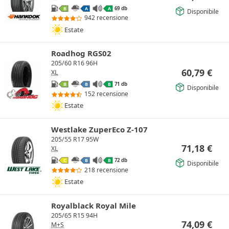
69 db
B
A
A
Disponibile
942 recensione
Estate
Roadhog RGS02
205/60 R16 96H
60,79
€
XL
71 db
B
B
B
Disponibile
152 recensione
Estate
Westlake ZuperEco Z-107
205/55 R17 95W
71,18
€
XL
72 db
C
B
B
Disponibile
218 recensione
Estate
Royalblack Royal Mile
205/65 R15 94H
74,09
€
M+S