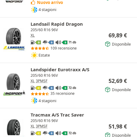
Nuovo arrivo
4 stagioni
Landsail Rapid Dragon
205/60 R16 96V
69,89
€
XL
71 db
B
B
B
Disponibile
109 recensione
Estate
Landspider Eurotraxx A/S
205/60 R16 96V
52,69
€
XL
3PMSF
72 db
C
B
B
Disponibile
35 recensione
4 stagioni
Tracmax A/S Trac Saver
205/60 R16 96V
51,98
€
XL
3PMSF
72 db
C
B
B
Disponibile