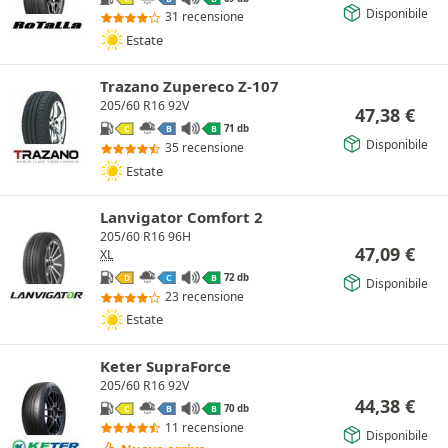
Disponibile
31 recensione
Estate
Trazano Zupereco Z-107
205/60 R16 92V
47,38
€
71 db
C
B
B
Disponibile
35 recensione
Estate
Lanvigator Comfort 2
205/60 R16 96H
47,09
€
XL
72 db
D
C
B
Disponibile
23 recensione
Estate
Keter SupraForce
205/60 R16 92V
44,38
€
70 db
C
B
B
11 recensione
Disponibile