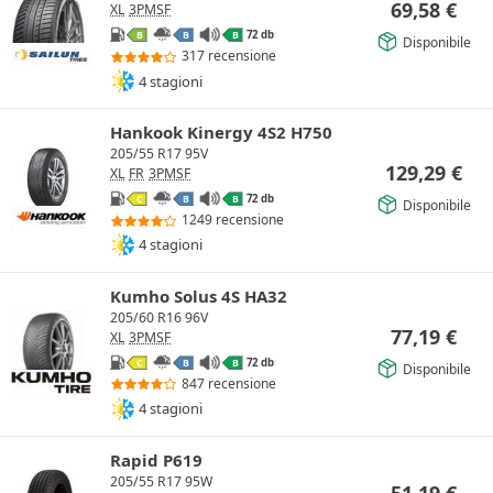
69,58
€
XL
3PMSF
72 db
B
B
B
Disponibile
317 recensione
4 stagioni
Hankook Kinergy 4S2 H750
205/55 R17 95V
129,29
€
XL
FR
3PMSF
72 db
C
B
B
Disponibile
1249 recensione
4 stagioni
Kumho Solus 4S HA32
205/60 R16 96V
77,19
€
XL
3PMSF
72 db
C
B
B
Disponibile
847 recensione
4 stagioni
Rapid P619
205/55 R17 95W