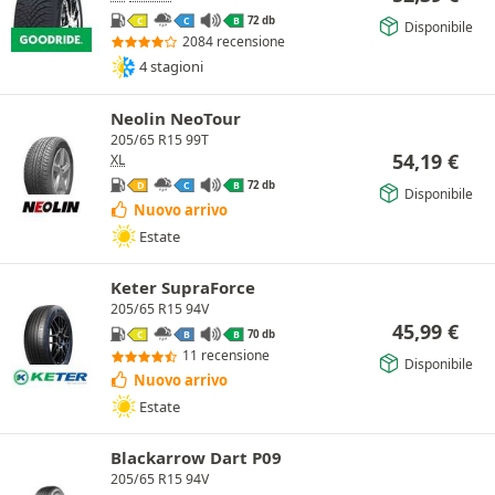
72 db
C
C
B
Disponibile
2084 recensione
4 stagioni
Neolin NeoTour
205/65 R15 99T
54,19
€
XL
72 db
D
C
B
Disponibile
Nuovo arrivo
Estate
Keter SupraForce
205/65 R15 94V
45,99
€
70 db
C
B
B
11 recensione
Disponibile
Nuovo arrivo
Estate
Blackarrow Dart P09
205/65 R15 94V