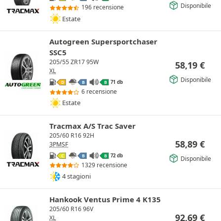
Disponibile
196 recensione
Estate
Autogreen Supersportchaser
SSC5
205/55 ZR17 95W
58,19
€
XL
Disponibile
71 db
D
B
B
6 recensione
Estate
Tracmax A/S Trac Saver
205/60 R16 92H
58,89
€
3PMSF
72 db
C
B
B
Disponibile
1329 recensione
4 stagioni
Hankook Ventus Prime 4 K135
205/60 R16 96V
92,69
€
XL