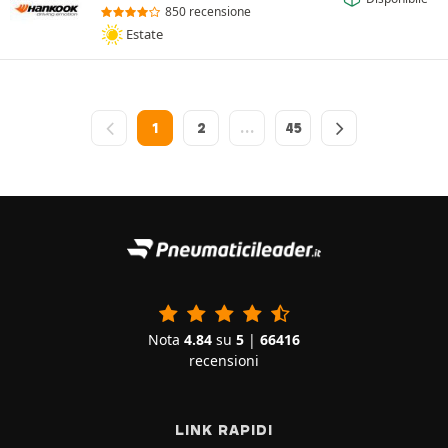
850 recensione
Estate
1
2
…
45
Nota
4.84
su
5
|
66416
recensioni
LINK RAPIDI