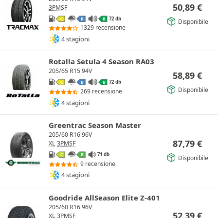
50,89
€
3PMSF
72 db
C
B
B
Disponibile
1329 recensione
4 stagioni
Rotalla Setula 4 Season RA03
205/65 R15 94V
58,89
€
72 db
C
B
B
Disponibile
269 recensione
4 stagioni
Greentrac Season Master
205/60 R16 96V
87,79
€
XL
3PMSF
71 db
C
B
Disponibile
9 recensione
4 stagioni
Goodride AllSeason Elite Z-401
205/60 R16 96V
52,39
€
XL
3PMSF