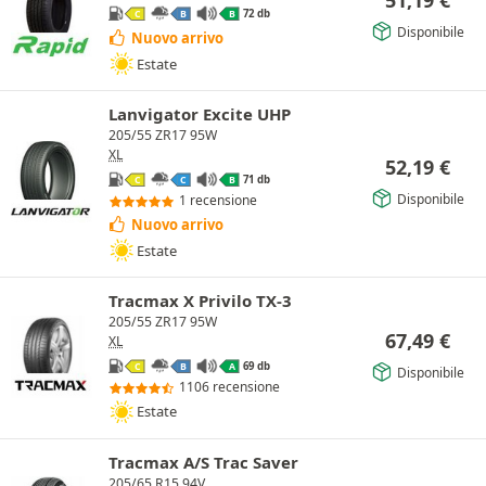
51,19
€
72 db
C
B
B
Disponibile
Nuovo arrivo
Estate
Lanvigator Excite UHP
205/55 ZR17 95W
XL
52,19
€
71 db
C
C
B
Disponibile
1 recensione
Nuovo arrivo
Estate
Tracmax X Privilo TX-3
205/55 ZR17 95W
67,49
€
XL
69 db
C
B
A
Disponibile
1106 recensione
Estate
Tracmax A/S Trac Saver
205/65 R15 94V