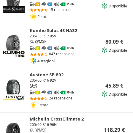
71 db
D
C
B
Disponibile
15 recensione
Estate
Kumho Solus 4S HA32
205/55 R17 95V
80,09
€
XL
3PMSF
72 db
C
B
B
Disponibile
847 recensione
4 stagioni
Austone SP-802
205/60 R16 92V
45,89
€
M+S
70 db
C
B
B
Disponibile
24 recensione
Estate
Michelin CrossClimate 2
205/60 R16 96H
118,29
€
XL
3PMSF