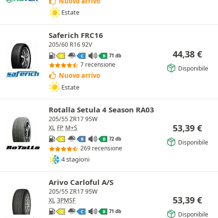
Nuovo arrivo
Estate
Saferich FRC16
205/60 R16 92V
44,38
€
71 db
C
C
B
7 recensione
Disponibile
Nuovo arrivo
Estate
Rotalla Setula 4 Season RA03
205/55 ZR17 95W
53,39
€
XL
FP
M+S
72 db
C
B
B
Disponibile
269 recensione
4 stagioni
Arivo Carloful A/S
205/55 ZR17 95W
53,39
€
XL
3PMSF
71 db
C
C
B
Disponibile