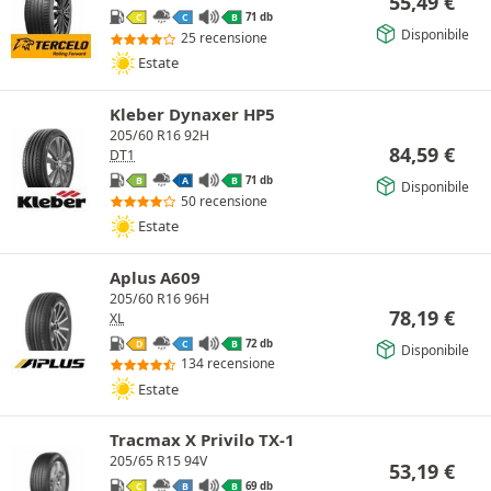
55,49
€
71 db
C
C
B
Disponibile
25 recensione
Estate
Kleber Dynaxer HP5
205/60 R16 92H
84,59
€
DT1
71 db
B
A
B
Disponibile
50 recensione
Estate
Aplus A609
205/60 R16 96H
78,19
€
XL
72 db
D
C
B
Disponibile
134 recensione
Estate
Tracmax X Privilo TX-1
205/65 R15 94V
53,19
€
69 db
C
B
B