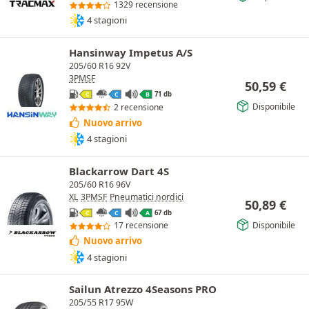
1329 recensione
4 stagioni
Hansinway Impetus A/S
205/60 R16 92V
3PMSF
50,59
€
71 db
C
C
B
Disponibile
2 recensione
Nuovo arrivo
4 stagioni
Blackarrow Dart 4S
205/60 R16 96V
XL
3PMSF
Pneumatici nordici
50,89
€
67 db
C
C
A
Disponibile
17 recensione
Nuovo arrivo
4 stagioni
Sailun Atrezzo 4Seasons PRO
205/55 R17 95W