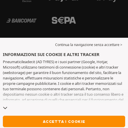
Continua la navigazione senza accettare >
INFORMAZIONI SUI COOKIE E ALTRI TRACKER
Pneumaticileader.it (AD TYRES) e i suoi partner (Google, Hotjar,
Microsoft) utilizzano testimoni di connessione (cookie) e altri tracker
(webstorage) per garantire il buon funzionamento del sito, facilitare la
navigazione, effettuare misurazioni statistiche e personalizzare le
proprie campagne pubblicitarie. I cookie e altri tracker memorizzati sul
tuo terminale possono contenere dati personali. Pertanto, non
depositiamo nessun cookie o altri tracker senza il tuo consenso libero e
informato, ad eccezione di quelli che essenziali per il funzionamento del
sito. Conserviamo la tua scelta per 6 mesi. Puoi revocare il tuo consenso
in qualsiasi momento andando alla
pagina dei cookie e altri tracker
. Puoi
scegliere di continuare a navigare senza accettare il deposito di cookie o
altri tracker. Il rifiuto non impedisce l'accesso ai servizi AD TYRES. Per
ACCETTA I COOKIE
maggiori informazioni, visita
la pagina cookie e
altri tracker
.