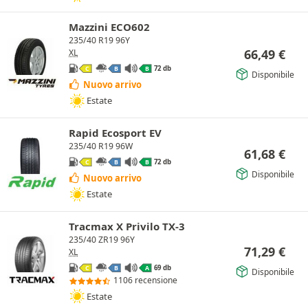
Mazzini ECO602
235/40 R19 96Y
66,49
€
XL
72 db
C
B
B
Disponibile
Nuovo arrivo
Estate
Rapid Ecosport EV
235/40 R19 96W
61,68
€
72 db
C
B
B
Disponibile
Nuovo arrivo
Estate
Tracmax X Privilo TX-3
235/40 ZR19 96Y
71,29
€
XL
69 db
C
B
A
Disponibile
1106 recensione
Estate