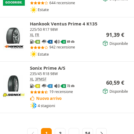
644 recensione
Estate
Hankook Ventus Prime 4 K135
225/50 R17 98W
91,39
€
XL
FR
69 db
B
A
A
Disponibile
942 recensione
Estate
Sonix Prime A/S
235/45 R18 98W
XL
3PMSF
60,59
€
72 db
C
C
B
Disponibile
19 recensione
Nuovo arrivo
4 stagioni
1
2
…
54