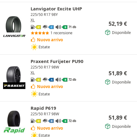
Lanvigator Excite UHP
225/50 R17 98Y
XL
52,19
€
71 db
C
C
B
Disponibile
1 recensione
Nuovo arrivo
Estate
Praxent Furijeter PU90
225/50 R17 98W
51,89
€
XL
72 db
C
A
B
Disponibile
Nuovo arrivo
Estate
Rapid P619
225/50 R17 98W
51,89
€
72 db
C
B
B
Disponibile
Nuovo arrivo
Estate