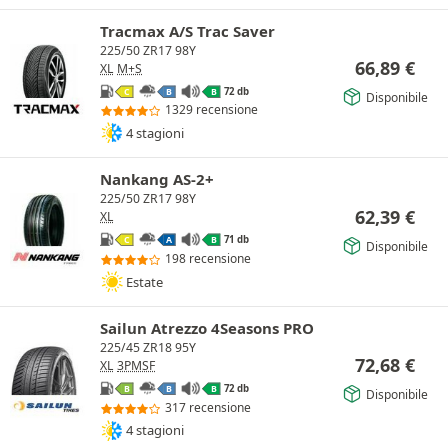
Tracmax A/S Trac Saver
225/50 ZR17 98Y
66,89
€
XL
M+S
72 db
C
B
B
Disponibile
1329 recensione
4 stagioni
Nankang AS-2+
225/50 ZR17 98Y
62,39
€
XL
71 db
C
A
B
Disponibile
198 recensione
Estate
Sailun Atrezzo 4Seasons PRO
225/45 ZR18 95Y
72,68
€
XL
3PMSF
72 db
B
B
B
Disponibile
317 recensione
4 stagioni