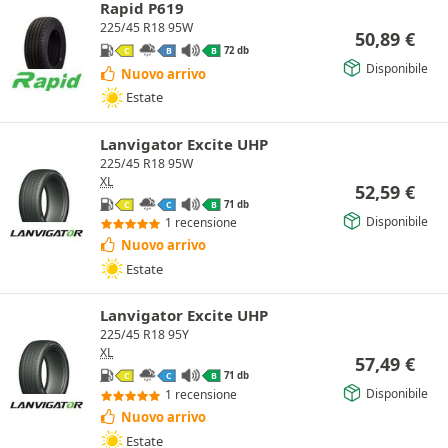
Rapid P619
225/45 R18 95W
50,89
€
72 db
C
B
B
Disponibile
Nuovo arrivo
Estate
Lanvigator Excite UHP
225/45 R18 95W
XL
52,59
€
71 db
C
C
B
Disponibile
1 recensione
Nuovo arrivo
Estate
Lanvigator Excite UHP
225/45 R18 95Y
XL
57,49
€
71 db
C
C
B
Disponibile
1 recensione
Nuovo arrivo
Estate