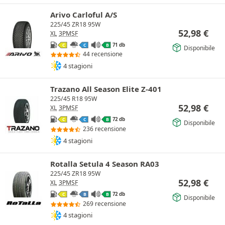
Arivo Carloful A/S
225/45 ZR18 95W
52,98
€
XL
3PMSF
71 db
C
C
B
Disponibile
44 recensione
4 stagioni
Trazano All Season Elite Z-401
225/45 R18 95W
52,98
€
XL
3PMSF
72 db
C
C
B
Disponibile
236 recensione
4 stagioni
Rotalla Setula 4 Season RA03
225/45 ZR18 95W
52,98
€
XL
3PMSF
72 db
C
B
B
Disponibile
269 recensione
4 stagioni