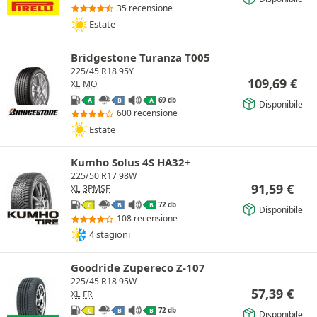
35 recensione
Estate
Bridgestone Turanza T005
225/45 R18 95Y
109,69
€
XL
MO
69 db
A
B
A
Disponibile
600 recensione
Estate
Kumho Solus 4S HA32+
225/50 R17 98W
91,59
€
XL
3PMSF
72 db
C
B
B
Disponibile
108 recensione
4 stagioni
Goodride Zupereco Z-107
225/45 R18 95W
57,39
€
XL
FR
72 db
C
B
B
Disponibile