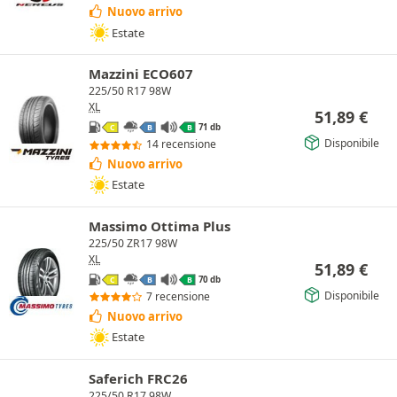
Nuovo arrivo
Estate
Mazzini ECO607
225/50 R17 98W
XL
51,89
€
71 db
C
B
B
Disponibile
14 recensione
Nuovo arrivo
Estate
Massimo Ottima Plus
225/50 ZR17 98W
XL
51,89
€
70 db
C
B
B
Disponibile
7 recensione
Nuovo arrivo
Estate
Saferich FRC26
225/50 R17 98W