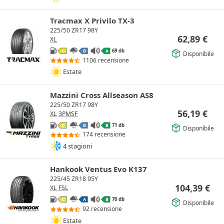
Tracmax X Privilo TX-3
225/50 ZR17 98Y
62,89
€
XL
69 db
C
B
A
Disponibile
1106 recensione
Estate
Mazzini Cross Allseason AS8
225/50 ZR17 98Y
56,19
€
XL
3PMSF
71 db
C
B
B
Disponibile
174 recensione
4 stagioni
Hankook Ventus Evo K137
225/45 ZR18 95Y
104,39
€
XL
FSL
70 db
C
A
B
Disponibile
92 recensione
Estate