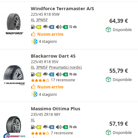
Windforce Terramaster A/S
225/45 R18 95W
64,39
€
XL
3PMSF
72 db
C
B
B
Disponibile
Nuovo arrivo
4 stagioni
Blackarrow Dart 4S
225/45 R18 95V
XL
3PMSF
Pneumatici nordici
55,79
€
70 db
C
C
B
Disponibile
17 recensione
Nuovo arrivo
4 stagioni
Massimo Ottima Plus
235/45 ZR18 98Y
XL
57,19
€
70 db
C
B
B
Disponibile
7 recensione