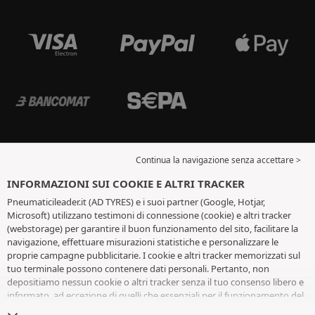
Continua la navigazione senza accettare >
INFORMAZIONI SUI COOKIE E ALTRI TRACKER
Pneumaticileader.it (AD TYRES) e i suoi partner (Google, Hotjar,
Microsoft) utilizzano testimoni di connessione (cookie) e altri tracker
(webstorage) per garantire il buon funzionamento del sito, facilitare la
navigazione, effettuare misurazioni statistiche e personalizzare le
proprie campagne pubblicitarie. I cookie e altri tracker memorizzati sul
tuo terminale possono contenere dati personali. Pertanto, non
depositiamo nessun cookie o altri tracker senza il tuo consenso libero e
informato, ad eccezione di quelli che essenziali per il funzionamento del
sito. Conserviamo la tua scelta per 6 mesi. Puoi revocare il tuo consenso