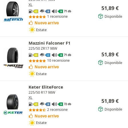
XL
51,89
€
71 db
C
B
B
Disponibile
1 recensione
Nuovo arrivo
Estate
Mazzini Falconer F1
225/50 ZR17 98W
51,89
€
71 db
C
C
B
10 recensione
Disponibile
Nuovo arrivo
Estate
Keter EliteForce
225/50 R17 98W
XL
51,89
€
72 db
C
B
B
Disponibile
2 recensione
Nuovo arrivo
Estate