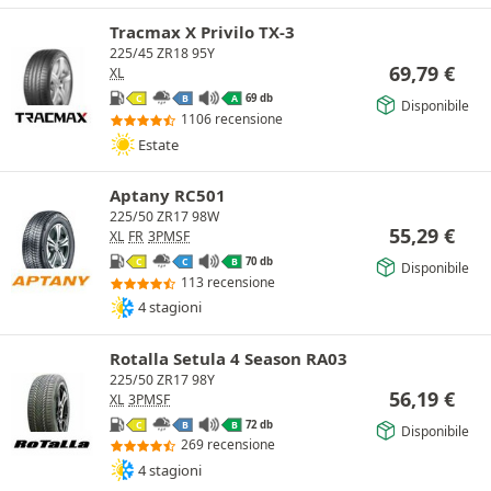
Tracmax X Privilo TX-3
225/45 ZR18 95Y
69,79
€
XL
69 db
C
B
A
Disponibile
1106 recensione
Estate
Aptany RC501
225/50 ZR17 98W
55,29
€
XL
FR
3PMSF
70 db
C
C
B
Disponibile
113 recensione
4 stagioni
Rotalla Setula 4 Season RA03
225/50 ZR17 98Y
56,19
€
XL
3PMSF
72 db
C
B
B
Disponibile
269 recensione
4 stagioni