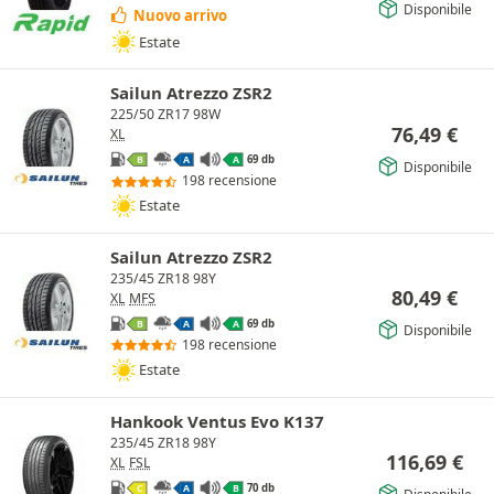
Disponibile
Nuovo arrivo
Estate
Sailun Atrezzo ZSR2
225/50 ZR17 98W
76,49
€
XL
69 db
B
A
A
Disponibile
198 recensione
Estate
Sailun Atrezzo ZSR2
235/45 ZR18 98Y
80,49
€
XL
MFS
69 db
B
A
A
Disponibile
198 recensione
Estate
Hankook Ventus Evo K137
235/45 ZR18 98Y
116,69
€
XL
FSL
70 db
C
A
B