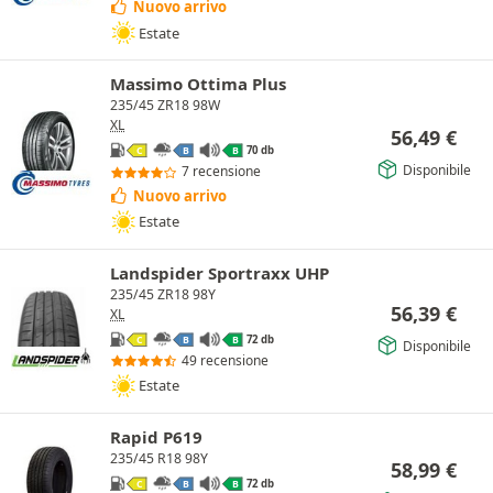
Nuovo arrivo
Estate
Massimo Ottima Plus
235/45 ZR18 98W
XL
56,49
€
70 db
C
B
B
Disponibile
7 recensione
Nuovo arrivo
Estate
Landspider Sportraxx UHP
235/45 ZR18 98Y
56,39
€
XL
72 db
C
B
B
Disponibile
49 recensione
Estate
Rapid P619
235/45 R18 98Y
58,99
€
72 db
C
B
B