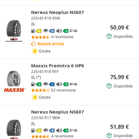
Nereus Neoplus NS607
225/45 R18 95W
XL
50,09
€
67 db
C
B
A
Disponibile
4 recensione
Nuovo arrivo
Estate
Maxxis Premitra 6 HP6
225/45 R18 95Y
75,99
€
XL
(*)
69 db
A
A
A
Disponibile
62 recensione
Estate
Nereus Neoplus NS607
225/50 R17 98W
XL
51,89
€
67 db
C
B
A
Disponibile
4 recensione