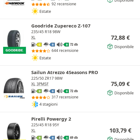
Disponibile
92 recensione
Estate
Goodride Zupereco Z-107
235/45 R18 98W
72,88
€
XL
72 db
C
B
B
Disponibile
644 recensione
Estate
Sailun Atrezzo 4Seasons PRO
225/50 ZR17 98W
75,09
€
XL
3PMSF
72 db
B
B
B
Disponibile
317 recensione
4 stagioni
Pirelli Powergy 2
225/45 R18 95Y
103,79
€
XL
69 db
B
B
A
Disponibile