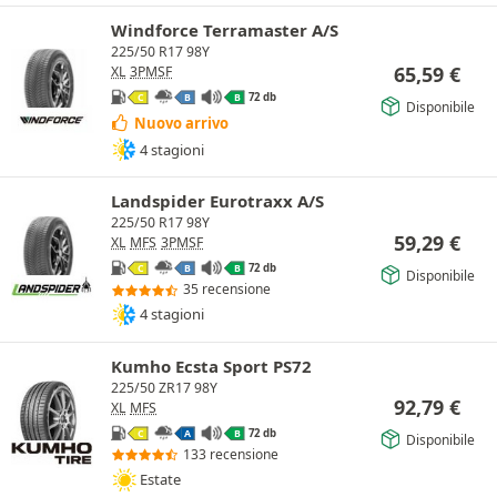
Windforce Terramaster A/S
225/50 R17 98Y
65,59
€
XL
3PMSF
72 db
C
B
B
Disponibile
Nuovo arrivo
4 stagioni
Landspider Eurotraxx A/S
225/50 R17 98Y
59,29
€
XL
MFS
3PMSF
72 db
C
B
B
Disponibile
35 recensione
4 stagioni
Kumho Ecsta Sport PS72
225/50 ZR17 98Y
92,79
€
XL
MFS
72 db
C
A
B
Disponibile
133 recensione
Estate