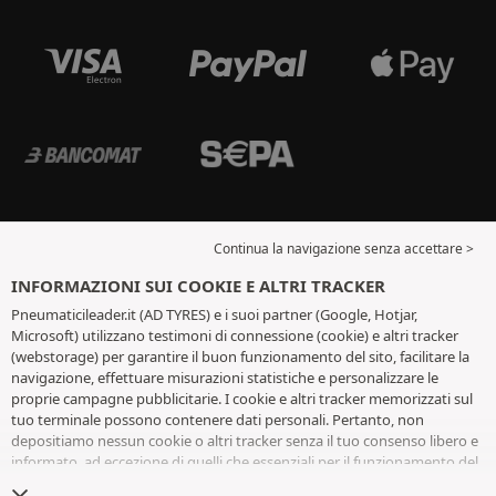
Continua la navigazione senza accettare >
INFORMAZIONI SUI COOKIE E ALTRI TRACKER
Pneumaticileader.it (AD TYRES) e i suoi partner (Google, Hotjar,
Microsoft) utilizzano testimoni di connessione (cookie) e altri tracker
(webstorage) per garantire il buon funzionamento del sito, facilitare la
navigazione, effettuare misurazioni statistiche e personalizzare le
proprie campagne pubblicitarie. I cookie e altri tracker memorizzati sul
tuo terminale possono contenere dati personali. Pertanto, non
depositiamo nessun cookie o altri tracker senza il tuo consenso libero e
informato, ad eccezione di quelli che essenziali per il funzionamento del
sito. Conserviamo la tua scelta per 6 mesi. Puoi revocare il tuo consenso