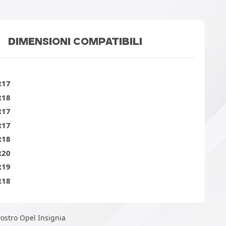
DIMENSIONI COMPATIBILI
R17
R18
R17
R17
R18
R20
R19
R18
vostro Opel Insignia