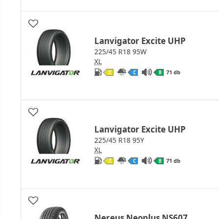
Lanvigator Excite UHP
225/45 R18 95W
XL
71 db
C
C
B
Lanvigator Excite UHP
225/45 R18 95Y
XL
71 db
C
C
B
Nereus Neoplus NS607