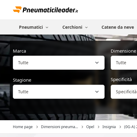
Pneumatici
Cerchioni
Catene da neve
Marca
Dimensione
Tutte
Specificità
Stagione
Specificità
Home page
Dimensioni pneuma...
Opel
Insignia
(0G-A) 