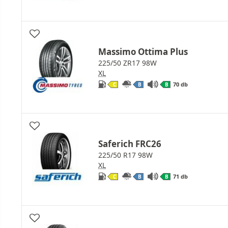
Massimo Ottima Plus
225/50 ZR17 98W
XL
70 db
C
B
B
Saferich FRC26
225/50 R17 98W
XL
71 db
C
B
B