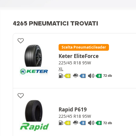
4265 PNEUMATICI TROVATI
Scelta Pneumaticileader
Keter EliteForce
225/45 R18 95W
XL
72 db
C
B
B
Rapid P619
225/45 R18 95W
72 db
C
B
B