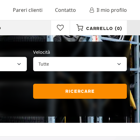
o
Pareri clienti
Contatto
Il mio profilo
o
CARRELLO
(0)
Velocità
RICERCARE