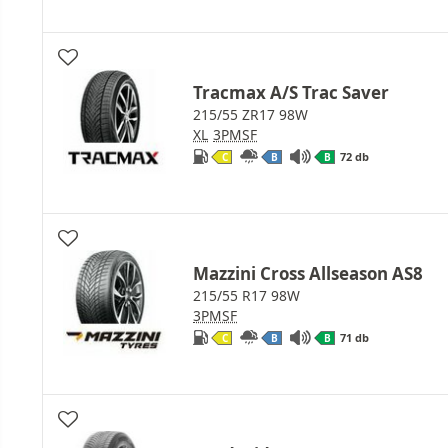
Tracmax A/S Trac Saver
215/55 ZR17 98W
XL
3PMSF
72 db
C
B
B
Mazzini Cross Allseason AS8
215/55 R17 98W
3PMSF
71 db
C
B
B