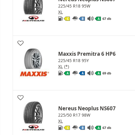
225/45 R18 95W
XL
67 db
C
B
A
Maxxis Premitra 6 HP6
225/45 R18 95Y
XL
(*)
69 db
A
A
A
Nereus Neoplus NS607
225/50 R17 98W
XL
67 db
C
B
A