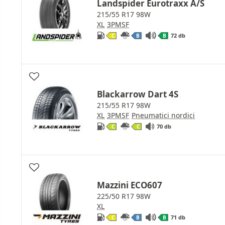
Landspider Eurotraxx A/S
215/55 R17 98W
XL
3PMSF
72 db
C
B
B
Blackarrow Dart 4S
215/55 R17 98W
XL
3PMSF
Pneumatici nordici
70 db
C
C
Mazzini ECO607
225/50 R17 98W
XL
71 db
C
B
B