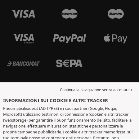
Continua la navigazione senza accettare >
INFORMAZIONI SUI COOKIE E ALTRI TRACKER
Pneumaticileader.it (AD TYRES) e i suoi partner (Google, Hotjar,
Microsoft) utilizzano testimoni di connessione (cookie) e altri tracker
(webstorage) per garantire il buon funzionamento del sito, facilitare la
navigazione, effettuare misurazioni statistiche e personalizzare le
proprie campagne pubblicitarie. I cookie e altri tracker memorizzati sul
tuo terminale possono contenere dati personali. Pertanto, non