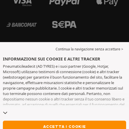
Continua la navigazione senza accettare >
INFORMAZIONI SUI COOKIE E ALTRI TRACKER
Pneumaticileader.it (AD TYRES) e i suoi partner (Google, Hotjar,
Microsoft) utilizzano testimoni di connessione (cookie) e altri tracker
(webstorage) per garantire il buon funzionamento del sito, facilitare la
navigazione, effettuare misurazioni statistiche e personalizzare le
proprie campagne pubblicitarie. I cookie e altri tracker memorizzati sul
tuo terminale possono contenere dati personali. Pertanto, non
depositiamo nessun cookie o altri tracker senza il tuo consenso libero e
informato, ad eccezione di quelli che essenziali per il funzionamento del
sito. Conserviamo la tua scelta per 6 mesi. Puoi revocare il tuo consenso
in qualsiasi momento andando alla
pagina dei cookie e altri tracker
. Puoi
scegliere di continuare a navigare senza accettare il deposito di cookie o
altri tracker. Il rifiuto non impedisce l'accesso ai servizi AD TYRES. Per
ACCETTA I COOKIE