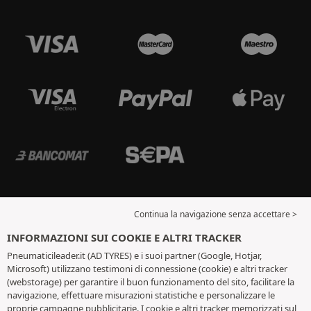
Continua la navigazione senza accettare >
INFORMAZIONI SUI COOKIE E ALTRI TRACKER
Pneumaticileader.it (AD TYRES) e i suoi partner (Google, Hotjar,
Microsoft) utilizzano testimoni di connessione (cookie) e altri tracker
(webstorage) per garantire il buon funzionamento del sito, facilitare la
navigazione, effettuare misurazioni statistiche e personalizzare le
proprie campagne pubblicitarie. I cookie e altri tracker memorizzati sul