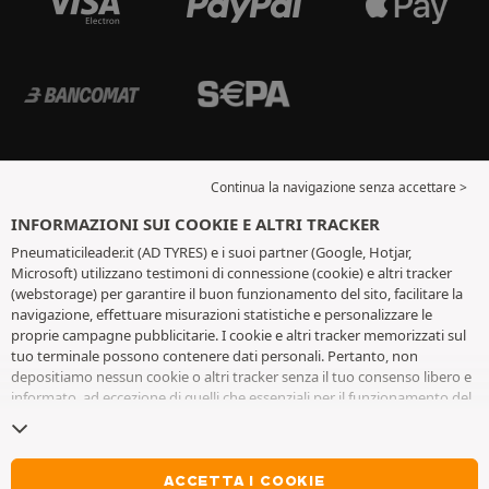
Continua la navigazione senza accettare >
INFORMAZIONI SUI COOKIE E ALTRI TRACKER
Pneumaticileader.it (AD TYRES) e i suoi partner (Google, Hotjar,
Microsoft) utilizzano testimoni di connessione (cookie) e altri tracker
(webstorage) per garantire il buon funzionamento del sito, facilitare la
navigazione, effettuare misurazioni statistiche e personalizzare le
proprie campagne pubblicitarie. I cookie e altri tracker memorizzati sul
tuo terminale possono contenere dati personali. Pertanto, non
depositiamo nessun cookie o altri tracker senza il tuo consenso libero e
informato, ad eccezione di quelli che essenziali per il funzionamento del
sito. Conserviamo la tua scelta per 6 mesi. Puoi revocare il tuo consenso
in qualsiasi momento andando alla
pagina dei cookie e altri tracker
. Puoi
scegliere di continuare a navigare senza accettare il deposito di cookie o
altri tracker. Il rifiuto non impedisce l'accesso ai servizi AD TYRES. Per
ACCETTA I COOKIE