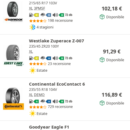
215/65 R17 103V
102,18
€
XL
3PMSF
72 db
C
B
B
Disponibile
198 recensione
4 stagioni
Westlake Zuperace Z-007
235/45 ZR20 100Y
91,29
€
XL
72 db
C
A
B
Disponibile
23 recensione
Estate
Continental EcoContact 6
235/55 R18 104V
116,89
€
XL
DEMO
72 db
A
A
B
Disponibile
729 recensione
Estate
Goodyear Eagle F1