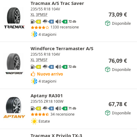
Tracmax A/S Trac Saver
235/55 R18 104V
73,09
€
XL
3PMSF
72 db
C
B
B
Disponibile
1330 recensione
4 stagioni
Windforce Terramaster A/S
235/55 R18 104V
76,09
€
XL
3PMSF
72 db
C
B
B
Disponibile
Nuovo arrivo
4 stagioni
Aptany RA301
235/55 ZR18 100W
67,78
€
71 db
C
B
B
Disponibile
34 recensione
Estate
Tracmax X Privilo TX-3