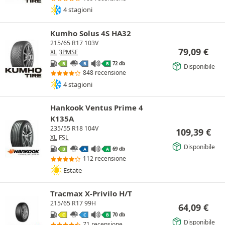
4 stagioni
Kumho Solus 4S HA32
215/65 R17 103V
79,09
€
XL
3PMSF
72 db
B
B
B
Disponibile
848 recensione
4 stagioni
Hankook Ventus Prime 4
K135A
235/55 R18 104V
109,39
€
XL
FSL
Disponibile
69 db
B
A
A
112 recensione
Estate
Tracmax X-Privilo H/T
215/65 R17 99H
64,09
€
70 db
C
C
B
Disponibile
71 recensione