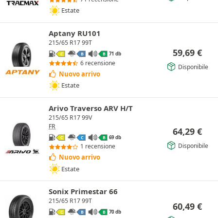
Estate
Aptany RU101
215/65 R17 99T
59,69
€
71 db
C
B
B
6 recensione
Disponibile
Nuovo arrivo
Estate
Arivo Traverso ARV H/T
215/65 R17 99V
FR
64,29
€
69 db
C
C
B
Disponibile
1 recensione
Nuovo arrivo
Estate
Sonix Primestar 66
215/65 R17 99T
60,49
€
70 db
C
B
B