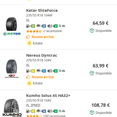
Keter EliteForce
235/55 R18 104W
XL
64,59
€
72 db
B
B
B
Disponibile
2 recensione
Nuovo arrivo
Estate
Nereus Dyntrac
235/55 R18 104V
63,99
€
XL
72 db
C
C
B
Disponibile
Nuovo arrivo
Estate
Kumho Solus 4S HA32+
235/55 R18 104V
108,78
€
XL
3PMSF
72 db
C
B
B
Disponibile
109 recensione