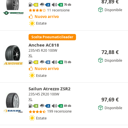
87,89
€
70 db
C
A
B
Disponibile
11 recensione
Nuovo arrivo
Estate
Scelta Pneumaticileader
Anchee AC818
235/45 R20 100W
72,88
€
XL
Disponibile
72 db
C
B
B
Nuovo arrivo
Estate
Sailun Atrezzo ZSR2
235/45 ZR20 100W
97,69
€
XL
69 db
B
A
A
Disponibile
199 recensione
Estate