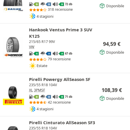
72 db
B
B
B
Disponibile
318 recensione
4 stagioni
Hankook Ventus Prime 3 SUV
K125
215/65 R17 99V
94,59
€
VW
Disponibile
67 db
A
A
A
79 recensione
Estate
Pirelli Powergy AllSeason SF
235/55 R18 104V
108,39
€
XL
3PMSF
71 db
B
B
B
Disponibile
42 recensione
4 stagioni
Pirelli Cinturato AllSeason SF3
235/55 R18 104V