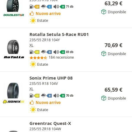
63,29
€
71 db
D
C
B
Disponibile
Nuovo arrivo
Estate
Rotalla Setula S-Race RU01
235/55 ZR18 104Y
70,69
€
XL
69 db
C
B
A
Disponibile
184 recensione
Estate
Sonix Prime UHP 08
235/55 R18 104V
65,59
€
XL
70 db
C
B
B
Disponibile
Nuovo arrivo
Estate
Greentrac Quest-X
235/55 ZR18 104W