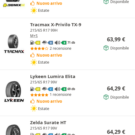
Disponibile
Nuovo arrivo
Estate
Tracmax X-Privilo TX-9
215/65 R17 99H
M+S
63,99
€
71 db
C
B
B
Disponibile
2 recensione
Nuovo arrivo
Estate
Lykeen Lumira Elita
215/65 R17 99V
64,29
€
69 db
C
C
B
1 recensione
Disponibile
Nuovo arrivo
Estate
Zelda Surate HT
215/65 R17 99V
64,29
€