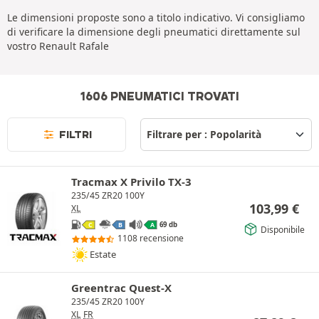
Le dimensioni proposte sono a titolo indicativo. Vi consigliamo
di verificare la dimensione degli pneumatici direttamente sul
vostro Renault Rafale
1606 PNEUMATICI TROVATI
FILTRI
Tracmax X Privilo TX-3
235/45 ZR20 100Y
103,99
€
XL
69 db
C
B
A
Disponibile
1108 recensione
Estate
Greentrac Quest-X
235/45 ZR20 100Y
XL
FR