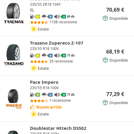
235/55 ZR18 104Y
70,69
€
XL
69 db
C
B
A
Disponibile
1108 recensione
Estate
Trazano Zupereco Z-107
235/55 R18 100V
68,19
€
71 db
C
B
B
Disponibile
35 recensione
Estate
Pace Impero
235/55 R18 100V
77,29
€
71 db
B
B
B
1 recensione
Disponibile
Nuovo arrivo
Estate
Doublestar Httech DSS02
235/55 R18 100V