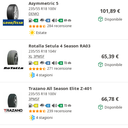
Asymmetric 5
235/55 R18 100V
101,89
€
DEMO
Disponibile
69 db
A
B
B
284 recensione
Estate
Rotalla Setula 4 Season RA03
235/55 R18 104V
65,39
€
XL
3PMSF
72 db
C
B
B
Disponibile
271 recensione
4 stagioni
Trazano All Season Elite Z-401
235/55 R18 100V
66,78
€
3PMSF
72 db
C
C
B
Disponibile
239 recensione
4 stagioni