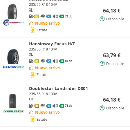
235/55 R18 104V
64,18
€
XL
72 db
C
C
B
Disponibile
Nuovo arrivo
Estate
Hansinway Focus H/T
235/55 R18 104V
63,79
€
XL
69 db
C
C
B
Disponibile
Nuovo arrivo
Estate
Doublestar Landrider DS01
235/55 R18 100V
64,18
€
FR
71 db
D
C
B
Disponibile
Nuovo arrivo
Estate