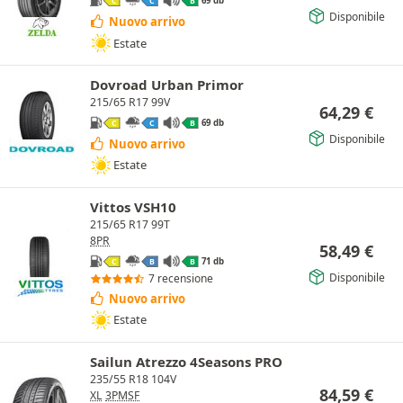
69 db
C
C
B
Disponibile
Nuovo arrivo
Estate
Dovroad Urban Primor
215/65 R17 99V
64,29
€
69 db
C
C
B
Disponibile
Nuovo arrivo
Estate
Vittos VSH10
215/65 R17 99T
8PR
58,49
€
71 db
C
B
B
Disponibile
7 recensione
Nuovo arrivo
Estate
Sailun Atrezzo 4Seasons PRO
235/55 R18 104V
84,59
€
XL
3PMSF