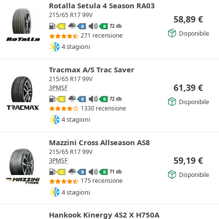
Rotalla Setula 4 Season RA03
215/65 R17 99V
58,89
€
72 db
C
B
B
Disponibile
271 recensione
4 stagioni
Tracmax A/S Trac Saver
215/65 R17 99V
61,39
€
3PMSF
72 db
C
B
B
Disponibile
1330 recensione
4 stagioni
Mazzini Cross Allseason AS8
215/65 R17 99V
59,19
€
3PMSF
71 db
C
B
B
Disponibile
175 recensione
4 stagioni
Hankook Kinergy 4S2 X H750A