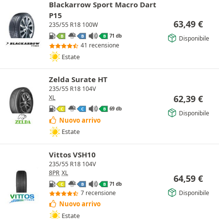
Blackarrow Sport Macro Dart
P15
63,49
€
235/55 R18 100W
71 db
B
B
B
Disponibile
41 recensione
Estate
Zelda Surate HT
235/55 R18 104V
62,39
€
XL
69 db
C
C
B
Disponibile
Nuovo arrivo
Estate
Vittos VSH10
235/55 R18 104V
8PR
XL
64,59
€
71 db
C
B
B
Disponibile
7 recensione
Nuovo arrivo
Estate