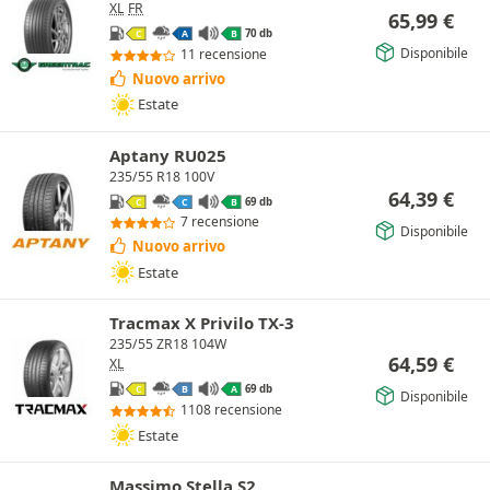
XL
FR
65,99
€
70 db
C
A
B
Disponibile
11 recensione
Nuovo arrivo
Estate
Aptany RU025
235/55 R18 100V
64,39
€
69 db
C
C
B
7 recensione
Disponibile
Nuovo arrivo
Estate
Tracmax X Privilo TX-3
235/55 ZR18 104W
64,59
€
XL
69 db
C
B
A
Disponibile
1108 recensione
Estate
Massimo Stella S2