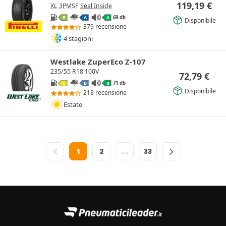
119,19
€
XL
3PMSF
Seal Inside
69 db
B
A
A
Disponibile
379 recensione
4 stagioni
Westlake ZuperEco Z-107
235/55 R18 100V
72,79
€
71 db
C
B
B
Disponibile
218 recensione
Estate
1
2
…
33