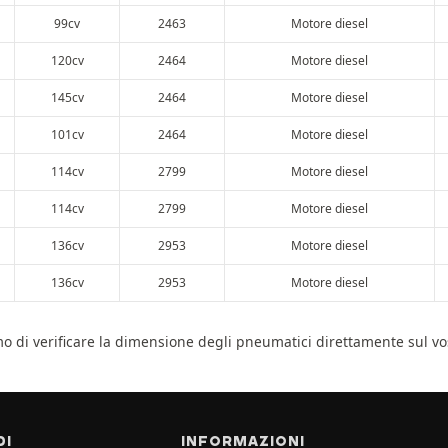
99cv
2463
Motore diesel
120cv
2464
Motore diesel
145cv
2464
Motore diesel
101cv
2464
Motore diesel
114cv
2799
Motore diesel
114cv
2799
Motore diesel
136cv
2953
Motore diesel
136cv
2953
Motore diesel
amo di verificare la dimensione degli pneumatici direttamente sul 
DI
INFORMAZIONI