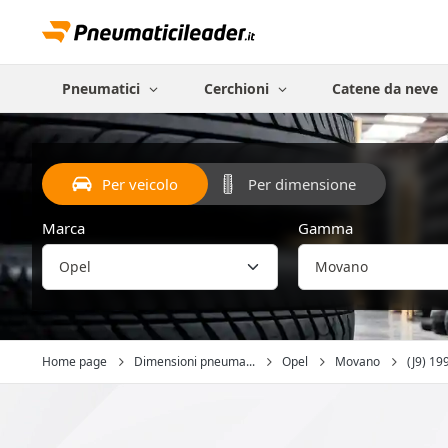
Pneumatici
Cerchioni
Catene da neve
Per veicolo
Per dimensione
Marca
Gamma
Home page
Dimensioni pneuma...
Opel
Movano
(J9) 199