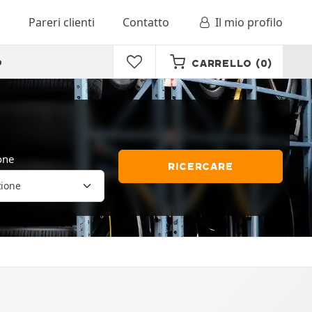
o
Pareri clienti
Contatto
Il mio profilo
o
CARRELLO
(0)
one
RICERCARE