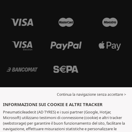
Continua la navigazione senza accettare >
INFORMAZIONI SUI COOKIE E ALTRI TRACKER
Pneumaticileader.it (AD TYRES) e i suoi partner (Google, Hotjar,
Microsoft) utilizzano testimoni di connessione (cookie) e altri tracker
(webstorage) per garantire il buon funzionamento del sito, facilitare la
navigazione, effettuare misurazioni statistiche e personalizzare le